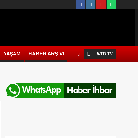
YAŞAM
HABER ARŞİVİ
WEB TV