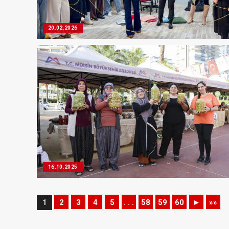
20.02.2026
16.10.2025
1
2
3
4
5
. . .
58
59
60
►
»»