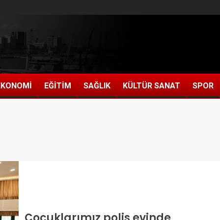
EKONOMİ
EĞİTİM
SAĞLIK
KÜLTÜR SANAT
SPOR
Çocuklarımız polis evinde